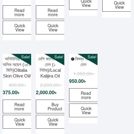
Quick
Quick
View
View
Read
Read
more
more
Quick
Quick
View
View
Sale!
Sale!
Sale!
অলিটালিয়া স্কিন
দেশি কালোজিরার
🥥বিশুদ্ধ নারকেল
অলিভ অয়েল (২৫০
তেল (১
তেল
মিলি)Olitalia
লিটার)/Local
1,050.00
৳
Skin Olive Oil/
Kalijira Oil
950.00
৳
400.00
৳
2,200.00
৳
375.00
৳
2,000.00
৳
Read
more
Read
Buy
Quick
more
Product
View
Quick
Quick
View
View