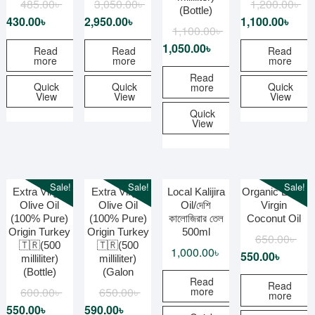
485.00
৳
3,050.00
৳
1,200.00
৳
(Bottle)
430.00
৳
2,950.00
৳
1,100.00
৳
1,100.00
৳
1,050.00
৳
Read
Read
Read
more
more
more
Read
Quick
Quick
Quick
more
View
View
View
Quick
View
Sale!
Sale!
Sale!
Extra Virgin
Extra Virgin
Local Kalijira
Organic Extra
Olive Oil
Olive Oil
Oil/দেশি
Virgin
(100% Pure)
(100% Pure)
কালোজিরার তেল
Coconut Oil
Origin Turkey
Origin Turkey
500ml
650.00
৳
🇹🇷(500
🇹🇷(500
1,000.00
৳
550.00
৳
milliliter)
milliliter)
(Bottle)
(Galon
Read
Read
more
600.00
৳
650.00
৳
more
550.00
৳
590.00
৳