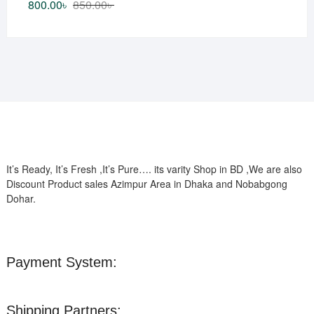
800.00
৳
850.00
৳
It’s Ready, It’s Fresh ,It’s Pure…. its varity Shop in BD ,We are also
Discount Product sales Azimpur Area in Dhaka and Nobabgong
Dohar.
Payment System:
Shipping Partners: