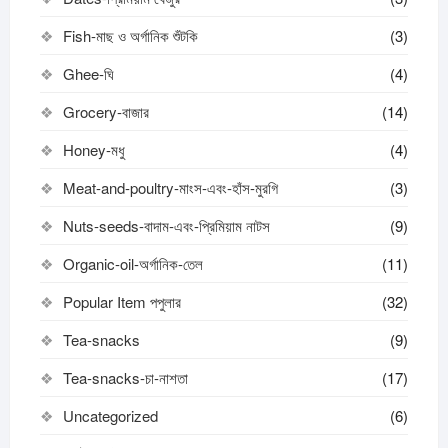
Fish-মাছ ও অর্গানিক শুঁটকি
(3)
Ghee-ঘি
(4)
Grocery-বাজার
(14)
Honey-মধু
(4)
Meat-and-poultry-মাংস-এবং-হাঁস-মুরগি
(3)
Nuts-seeds-বাদাম-এবং-প্রিমিয়াম নাটস
(9)
Organic-oil-অর্গানিক-তেল
(11)
Popular Item পপুলার
(32)
Tea-snacks
(9)
Tea-snacks-চা-নাশতা
(17)
Uncategorized
(6)