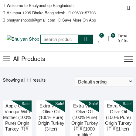
Skip
Welcome to Bhuiyanshop Bangladesh
Top
to
Azimpur 1205 Dhaka Bangladesh
09639157708
Me
content
bhuiyanshopbd@gmail.com
Save More On App
0
0
Total
Search
0.00৳
for:
All Products
Showing all 11 results
Sale!
Sale!
Sale!
Sale!
Apple Cider
Extra Virgin
Extra Virgin
Extra Virgin
Vinegar With
Olive Oil
Olive Oil
Olive Oil
Mother (100%
(100% Pure)
(100% Pure)
(100% Pure)
Pure) Origin
Origin Turkey
Origin Turkey
Origin Turkey
Turkey 🇹🇷
(3liter)
🇹🇷(1000
🇹🇷(1liter)
milliliter)