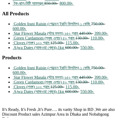
টক-ঝাল-মিষ্টি আমসত্ত্ব
850.00
৳
800.00
৳
All Products
Golden Irani Raisin (গোল্ডেন ইরানি কিসমিস) ১ কেজি
750.00
৳
600.00
৳
Star Flower Masala (স্টার মসলা) ২৫০ গ্রাম
449.00
৳
399.00
৳
Green Cardamom (সবুজ এলাচ) ৫০ গ্রাম
130.00
৳
110.00
৳
Cloves (লবঙ্গ) ১০০ গ্রাম
125.00
৳
115.00
৳
Ajwa Dates (আজওয়া খেজুর)-1kg
600.00
৳
550.00
৳
Products
Golden Irani Raisin (গোল্ডেন ইরানি কিসমিস) ১ কেজি
750.00
৳
600.00
৳
Star Flower Masala (স্টার মসলা) ২৫০ গ্রাম
449.00
৳
399.00
৳
Green Cardamom (সবুজ এলাচ) ৫০ গ্রাম
130.00
৳
110.00
৳
Cloves (লবঙ্গ) ১০০ গ্রাম
125.00
৳
115.00
৳
Ajwa Dates (আজওয়া খেজুর)-1kg
600.00
৳
550.00
৳
It’s Ready, It’s Fresh ,It’s Pure…. its varity Shop in BD ,We are also
Discount Product sales Azimpur Area in Dhaka and Nobabgong