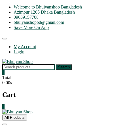
Skip
Welcome to Bhuiyanshop Bangladesh
to
Azimpur 1205 Dhaka Bangladesh
content
09639157708
bhuiyanshopbd@gmail.com
Save More On App
Topbar
Menu
My Account
Login
Search
Search
for:
0
Total
0.00৳
Cart
0
All Products